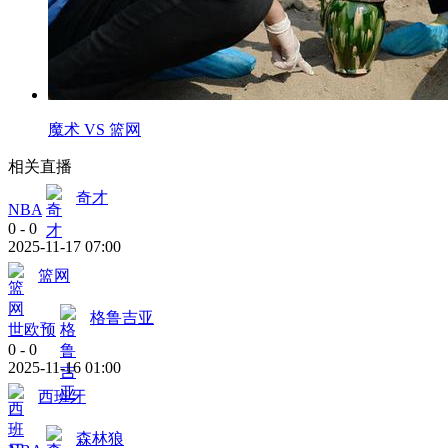
魔术 VS 篮网
相关直播
奇才
NBA
0
-
0
2025-11-17 07:00
篮网
格鲁吉亚
世欧预
0
-
0
2025-11-16 01:00
西班牙
森林狼