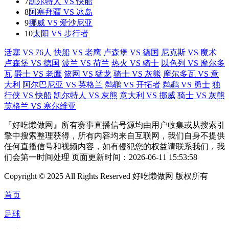
7
凯尔特人 VS 快船
8
阿塞拜疆 VS 冰岛
9
挪威 VS 爱沙尼亚
10
太阳 VS 步行者
活塞 VS 76人
快船 VS 老鹰
卢森堡 VS 德国
尼克斯 VS 魔术
卢森堡 VS 德国
波兰 VS 荷兰
热火 VS 骑士
以色列 VS 摩尔多
瓦
爵士 VS 老鹰
篮网 VS 猛龙
骑士 VS 灰熊
摩尔多瓦 VS 意
大利
阿尔巴尼亚 VS 英格兰
鹈鹕 VS 开拓者
鹈鹕 VS 勇士
独
行侠 VS 快船
凯尔特人 VS 灰熊
意大利 VS 挪威
骑士 VS 灰熊
英格兰 VS 塞尔维亚
『好吃懒做网』所有赛事直播信号源均由用户收集或从搜索引
擎中搜索整理获得，所有内容均来自互联网，我们自身不提供
任何直播信号和视频内容，如有侵犯您的权益请联系我们，我
们会第一时间处理 页面更新时间：2026-06-11 15:53:58
Copyright © 2025 All Rights Reserved 好吃懒做网 版权所有
首页
足球