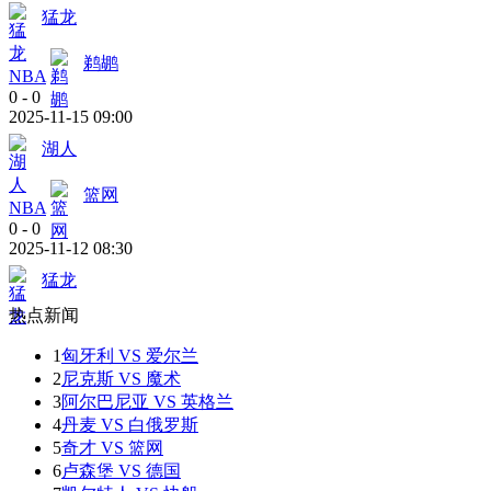
猛龙
鹈鹕
NBA
0
-
0
2025-11-15 09:00
湖人
篮网
NBA
0
-
0
2025-11-12 08:30
猛龙
热点新闻
1
匈牙利 VS 爱尔兰
2
尼克斯 VS 魔术
3
阿尔巴尼亚 VS 英格兰
4
丹麦 VS 白俄罗斯
5
奇才 VS 篮网
6
卢森堡 VS 德国