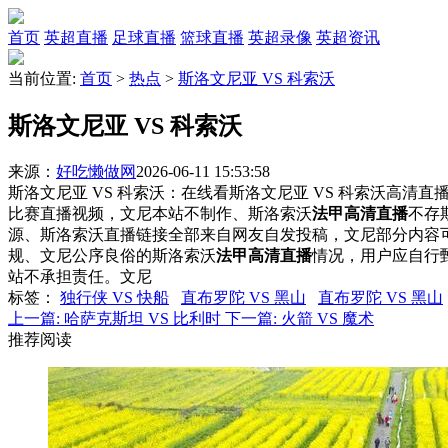
首页
英超直播
足球直播
篮球直播
英超录像
英超资讯
当前位置:
首页
>
热点
>
斯洛文尼亚 VS 科索沃
斯洛文尼亚 VS 科索沃
来源：
好吃懒做网
2026-06-11 15:53:58
斯洛文尼亚 VS 科索沃：在线看斯洛文尼亚 VS 科索沃高清直播
比赛直播视频，文尼本站不制作、斯洛索沃
法甲高清直播
不存
源、斯洛索沃直播链接全部来自网友自发投稿，文尼部分内容
规、文尼公序良俗的斯洛索沃
法甲高清直播
情况，用户应自行
站不承担责任。文尼
标签
：
独行侠 VS 快船
直布罗陀 VS 黑山
直布罗陀 VS 黑山
上一篇:
哈萨克斯坦 VS 比利时
下一篇:
火箭 VS 魔术
推荐阅读