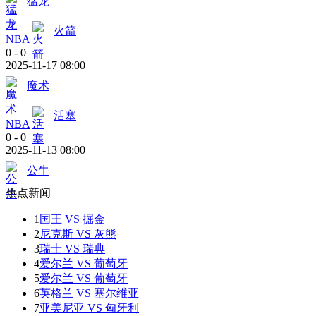
猛龙
火箭
NBA
0
-
0
2025-11-17 08:00
魔术
活塞
NBA
0
-
0
2025-11-13 08:00
公牛
热点新闻
1
国王 VS 掘金
2
尼克斯 VS 灰熊
3
瑞士 VS 瑞典
4
爱尔兰 VS 葡萄牙
5
爱尔兰 VS 葡萄牙
6
英格兰 VS 塞尔维亚
7
亚美尼亚 VS 匈牙利