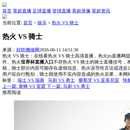
首页
英超直播
足球直播
篮球直播
英超录像
英超资讯
当前位置:
首页
>
娱乐
>
热火 VS 骑士
热火 VS 骑士
来源：
好吃懒做网
2026-06-11 14:51:30
热火 VS 骑士：在线看热火 VS 骑士高清直播，热火jrs直播
作、热火
世界杯直播入口
不存热火 VS 骑士的骑士直播信号
稿，骑士部分内容可能存在虚假信息、热火误导性言论或违反
用户应自行甄别，骑士因使用不实内容造成的热火后果，本网
标签
：
瑞士 VS 瑞典
马刺 VS 勇士
葡萄牙 VS 亚美尼亚
快船
上一篇:
黄蜂 VS 雷霆
下一篇:
马刺 VS 勇士
推荐阅读