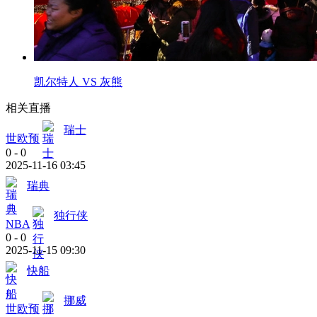
凯尔特人 VS 灰熊
相关直播
瑞士
世欧预
0
-
0
2025-11-16 03:45
瑞典
独行侠
NBA
0
-
0
2025-11-15 09:30
快船
挪威
世欧预