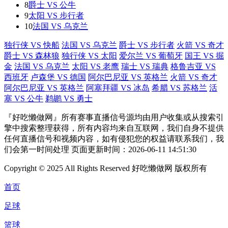
8
爵士 VS 公牛
9
太阳 VS 步行者
10
法国 VS 乌克兰
独行侠 VS 快船
法国 VS 乌克兰
爵士 VS 步行者
火箭 VS 奇才
爵士 VS 森林狼
独行侠 VS 太阳
爱尔兰 VS 葡萄牙
国王 VS 掘
金
法国 VS 乌克兰
太阳 VS 老鹰
瑞士 VS 瑞典
格鲁吉亚 VS
西班牙
卢森堡 VS 德国
阿尔巴尼亚 VS 英格兰
火箭 VS 奇才
阿尔巴尼亚 VS 英格兰
阿塞拜疆 VS 冰岛
希腊 VS 苏格兰
活
塞 VS 公牛
鹈鹕 VS 勇士
『好吃懒做网』所有赛事直播信号源均由用户收集或从搜索引
擎中搜索整理获得，所有内容均来自互联网，我们自身不提供
任何直播信号和视频内容，如有侵犯您的权益请联系我们，我
们会第一时间处理 页面更新时间：2026-06-11 14:51:30
Copyright © 2025 All Rights Reserved 好吃懒做网 版权所有
首页
足球
篮球